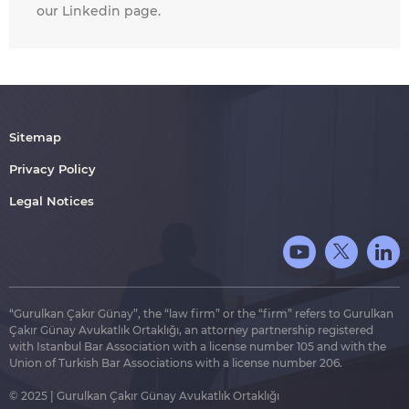
our Linkedin page.
Sitemap
Privacy Policy
Legal Notices
“Gurulkan Çakır Günay”, the “law firm” or the “firm” refers to Gurulkan
Çakır Günay Avukatlık Ortaklığı, an attorney partnership registered
with Istanbul Bar Association with a license number 105 and with the
Union of Turkish Bar Associations with a license number 206.
© 2025 | Gurulkan Çakır Günay Avukatlık Ortaklığı