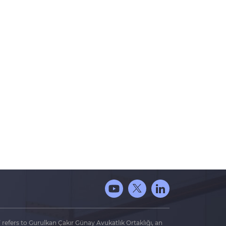
 refers to Gurulkan Çakır Günay Avukatlık Ortaklığı, an