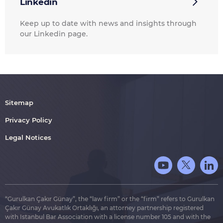
Linkedin
Keep up to date with news and insights through
our Linkedin page.
Sitemap
Privacy Policy
Legal Notices
“Gurulkan Çakır Günay”, the “law firm” or the “firm” refers to Gurulkan
Çakır Günay Avukatlık Ortaklığı, an attorney partnership registered
with Istanbul Bar Association with a license number 105 and with the